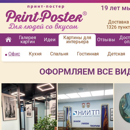
19 лет м
Доставка 
1326 пунк
Галерея
Картины для
Дост
Идеи
Отзывы
картин
интерьера
оп
Офис
Кухня
Спальня
Гостинная
Детская
ОФОРМЛЯЕМ ВСЕ ВИ