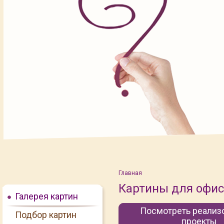
Главная
Картины для офис
Галерея картин
Посмотреть реализ
Подбор картин
Подбор картин
под Ваш интерьер
проекты