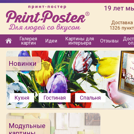
19 лет м
Доставка 
1326 пунк
Галерея
Картины для
Дост
Идеи
Отзывы
картин
интерьера
оп
Новинки
Кухня
Гостиная
Спальня
Модульные
картины