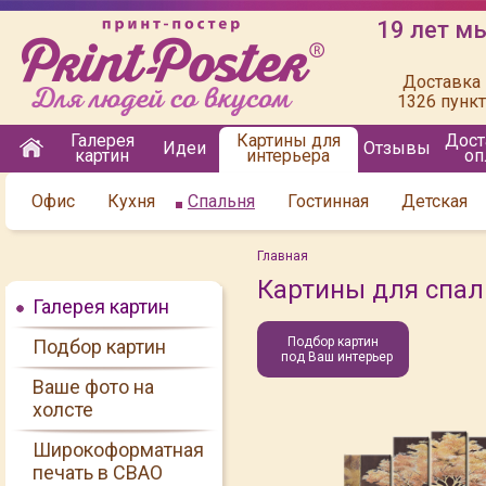
19 лет м
Доставка 
1326 пунк
Галерея
Картины для
Дост
Идеи
Отзывы
картин
интерьера
оп
Офис
Кухня
Спальня
Гостинная
Детская
Главная
Картины для спал
Галерея картин
Подбор картин
Подбор картин
под Ваш интерьер
Ваше фото на
холсте
Широкоформатная
печать в СВАО