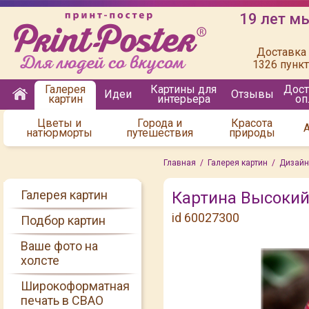
19 лет м
Доставка 
1326 пунк
Галерея
Картины для
Дост
Идеи
Отзывы
картин
интерьера
оп
Цветы и
Города и
Красота
натюрморты
путешествия
природы
Главная
/
Галерея картин
/
Дизайн
Галерея картин
Картина Высокий
id 60027300
Подбор картин
Ваше фото на
холсте
Широкоформатная
печать в СВАО