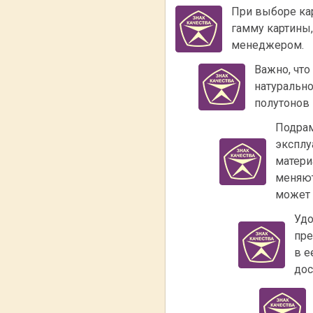
При выборе ка
гамму картины
менеджером.
Важно, что
натурально
полутонов 
Подрам
эксплу
матери
меняют
может 
Удо
пре
в е
дос