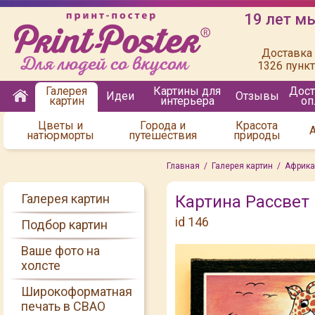
19 лет м
Доставка 
1326 пунк
Галерея
Картины для
Дост
Идеи
Отзывы
картин
интерьера
оп
Цветы и
Города и
Красота
натюрморты
путешествия
природы
Главная
/
Галерея картин
/
Африка
Галерея картин
Картина Рассвет 
id 146
Подбор картин
Ваше фото на
холсте
Широкоформатная
печать в СВАО