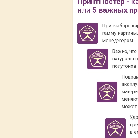
ПринтПостер - к
или
5 важных пр
При выборе ка
гамму картины
менеджером.
Важно, что
натурально
полутонов 
Подрам
эксплу
матери
меняют
может 
Удо
пре
в е