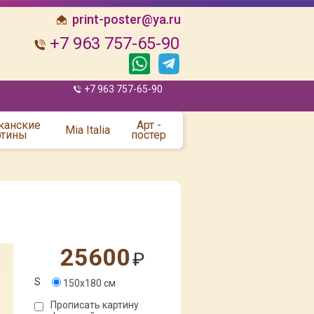
print-poster@ya.ru
+7 963 757-65-90
+7 963 757-65-90
канские
Арт -
Mia Italia
ртины
постер
25600
₽
S
150x180 см
Прописать картину