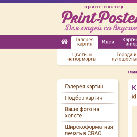
Галерея
Карти
Идеи
картин
инте
Цветы и
Города и
натюрморты
путешеств
Глав
Галерея картин
К
i
Подбор картин
Ваше фото на
холсте
Широкоформатная
печать в СВАО