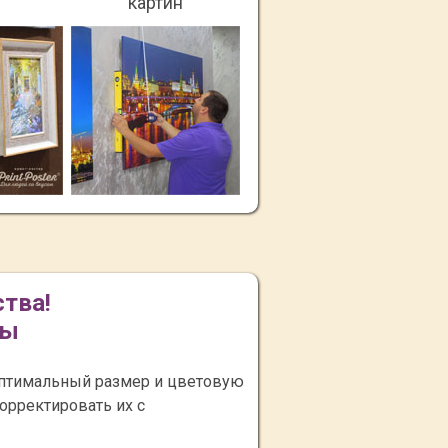
картин
ства!
ны
оптимальный размер и цветовую
орректировать их с