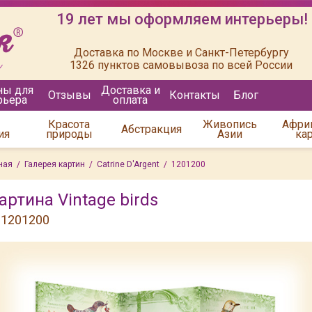
19 лет мы оформляем интерьеры!
Доставка по Москве и Санкт-Петербургу
1326 пунктов самовывоза по всей России
ны для
Доставка и
Отзывы
Контакты
Блог
рьера
оплата
Красота
Живопись
Афри
Абстракция
ия
природы
Азии
ка
ная
/
Галерея картин
/
Catrine D'Argent
/
1201200
артина Vintage birds
d 1201200