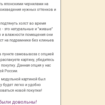
ть японскими чернилами на
произведения нужных оттенков и
подтянуть холст во время
к - это натуральные и "живые"
ы и влажности помещения они
ост на подрамнике без клиньев
 в пункте самовывоза с опцией
распакуете картину, убедитесь
 покупку. Данная опция у нас
ей России.
с модульной картиной был
 будет легко и удобно
доваться новой покупке!
 были довольны!