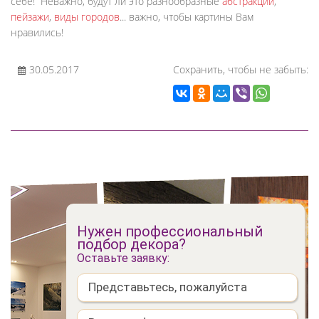
себе! Неважно, будут ли это разнообразные
абстракции
,
пейзажи
,
виды городов
... важно, чтобы картины Вам
нравились!
30.05.2017
Сохранить, чтобы не забыть:
Нужен профессиональный
подбор декора?
Оставьте заявку: