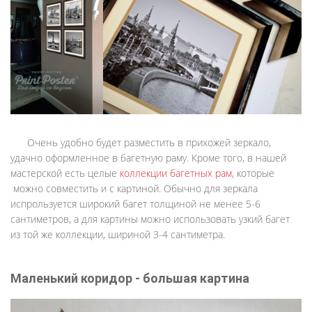
Очень удобно будет разместить в прихожей зеркало,
удачно оформленное в багетную раму. Кроме того, в нашей
мастерской есть целые
коллекции багетных рам
, которые
можно совместить и с картиной. Обычно для зеркала
испрользуется широкий багет толщиной не менее 5-6
сантиметров, а для картины можно использовать узкий багет
из той же коллекции, шириной 3-4 сантиметра.
Маленький коридор - большая картина