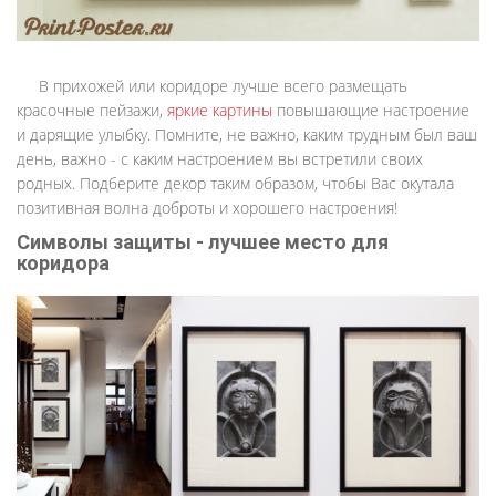
В прихожей или коридоре лучше всего размещать
красочные пейзажи,
яркие картины
повышающие настроение
и дарящие улыбку. Помните, не важно, каким трудным был ваш
день, важно - с каким настроением вы встретили своих
родных. Подберите декор таким образом, чтобы Вас окутала
позитивная волна доброты и хорошего настроения!
Символы защиты - лучшее место для
коридора