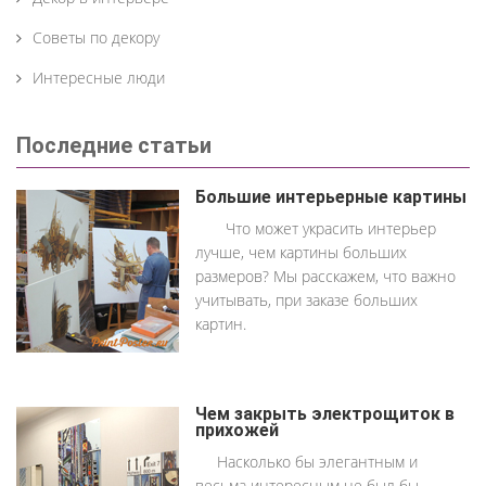
Советы по декору
Интересные люди
Последние статьи
Большие интерьерные картины
Что может украсить интерьер
лучше, чем картины больших
размеров? Мы расскажем, что важно
учитывать, при заказе больших
картин.
Чем закрыть электрощиток в
прихожей
Насколько бы элегантным и
весьма интересным не был бы